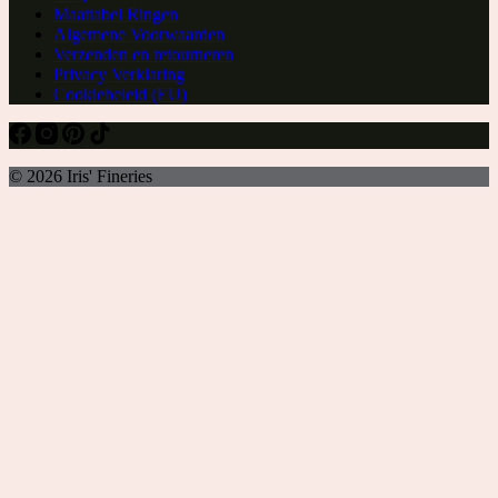
Maattabel Ringen
Algemene Voorwaarden
Verzenden en retourneren
Privacy Verklaring
Cookiebeleid (EU)
© 2026 Iris' Fineries