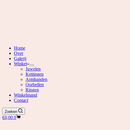
Home
Over
Galerij
Winkel
Juwelen
Kettingen
Armbanden
Oorbellen
Ringen
Winkelmand
Contact
Zoeken
Winkelwagen
€
0,00
0